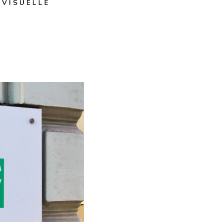
 V I S U E L L E