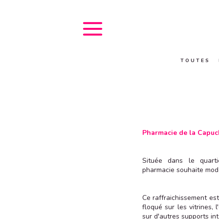
T O U T E S
Pharmacie de la Capu
Située dans le quart
pharmacie souhaite moder
Ce raffraichissement est
floqué sur les vitrines,
sur d'autres supports in