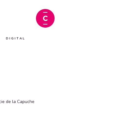
D I G I T A L
cie de la Capuche