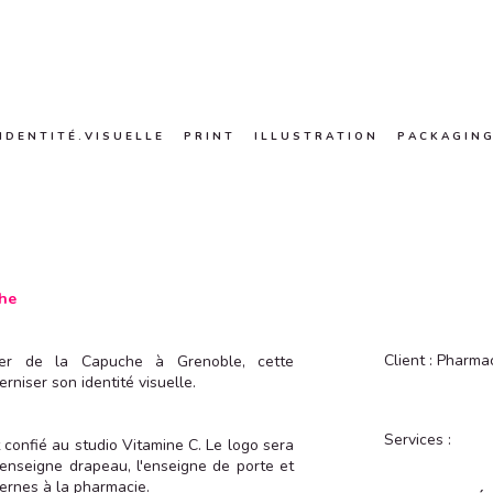
I D E N T I T É . V I S U E L L E
P R I N T
I L L U S T R A T I O N
P A C K A G I N G
che
Client : Pharma
ier de la Capuche à Grenoble, cette
niser son identité visuelle.
Services :
 confié au studio Vitamine C. Le logo sera
 l'enseigne drapeau, l'enseigne de porte et
ternes à la pharmacie.