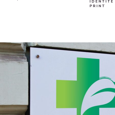
I D E N T I T É
P R I N T